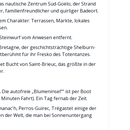
as nautische Zentrum Süd-Goëlo, der Strand
r, familienfreundlicher und quirliger Badeort.
em Charakter: Terrassen, Märkte, lokales
sen.
 Steinwurf vom Anwesen entfernt.
Bretagne, der geschichtsträchtige Shelburn-
tberühmt für ihr Fresko des Totentanzes.
t Bucht von Saint-Brieuc, das größte in der
r.
.
Die autofreie „Blumeninsel"" ist per Boot
 Minuten Fahrt). Ein Tag fernab der Zeit.
anac'h, Perros-Guirec, Trégastel: einige der
en der Welt, die man bei Sonnenuntergang