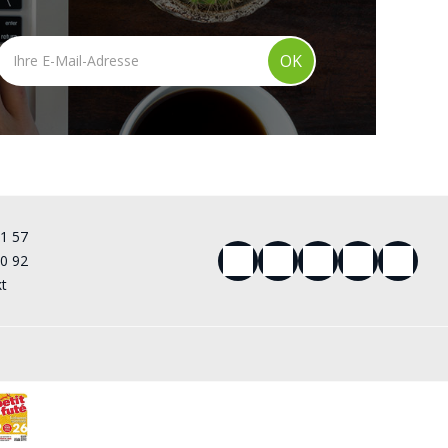
OK
61 57
00 92
kt