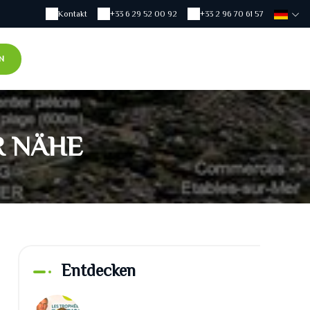
Kontakt
+33 6 29 52 00 92
+33 2 96 70 61 57
N
R NÄHE
Entdecken