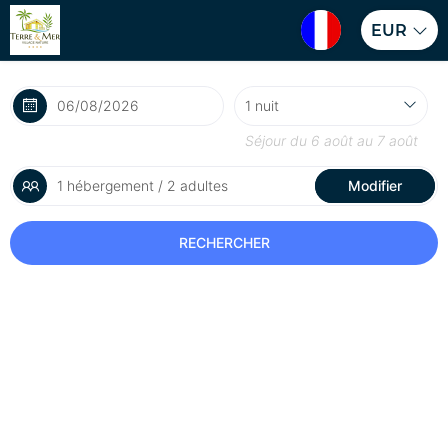
EUR
Séjour du
6 août
au
7 août
1 hébergement / 2 adultes
Modifier