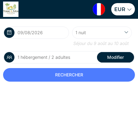
EUR
Séjour du
9 août
au
10 août
1 hébergement / 2 adultes
Modifier