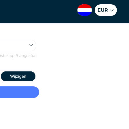
EUR
ustus
op
9 augustus
Wijzigen