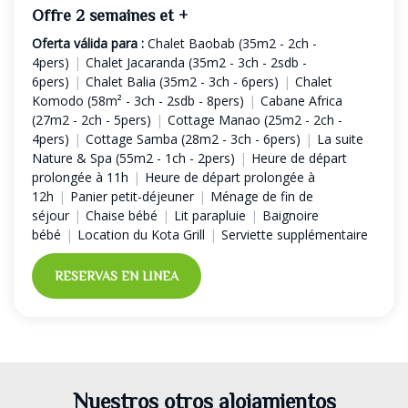
Offre 2 semaines et +
Oferta válida para :
Chalet Baobab (35m2 - 2ch -
4pers)
|
Chalet Jacaranda (35m2 - 3ch - 2sdb -
6pers)
|
Chalet Balia (35m2 - 3ch - 6pers)
|
Chalet
Komodo (58m² - 3ch - 2sdb - 8pers)
|
Cabane Africa
(27m2 - 2ch - 5pers)
|
Cottage Manao (25m2 - 2ch -
4pers)
|
Cottage Samba (28m2 - 3ch - 6pers)
|
La suite
Nature & Spa (55m2 - 1ch - 2pers)
|
Heure de départ
prolongée à 11h
|
Heure de départ prolongée à
12h
|
Panier petit-déjeuner
|
Ménage de fin de
séjour
|
Chaise bébé
|
Lit parapluie
|
Baignoire
bébé
|
Location du Kota Grill
|
Serviette supplémentaire
RESERVAS EN LINEA
Nuestros otros alojamientos