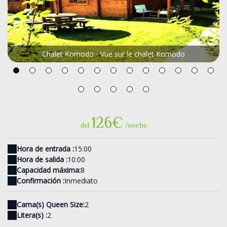
Chalet Komodo - Vue sur le chalet Komodo
126€
del
/noche
Hora de entrada :
15:00
Hora de salida :
10:00
Capacidad máxima:
8
Confirmación :
Inmediato
Cama(s) Queen Size:
2
Litera(s) :
2