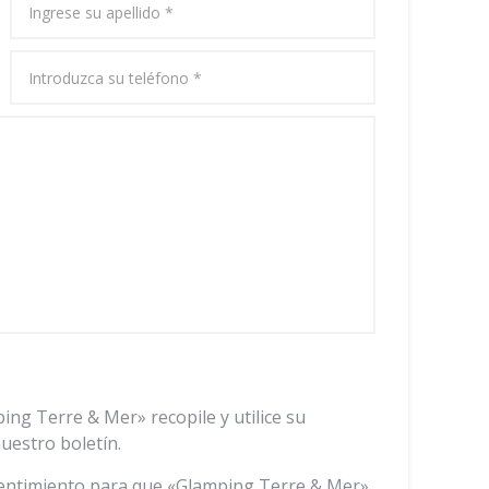
ping Terre & Mer» recopile y utilice su
nuestro boletín.
nsentimiento para que «Glamping Terre & Mer»