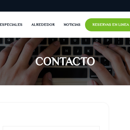
ESPECIALES
ALREDEDOR
NOTICIAS
RESERVAS EN LINEA
)
 - 6pers)
 8pers)
pers)
)
)
)
 2pers)
CONTACTO