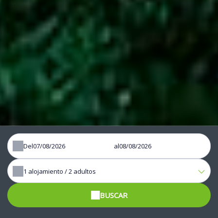
Del
al
1
alojamiento /
2
adultos
BUSCAR