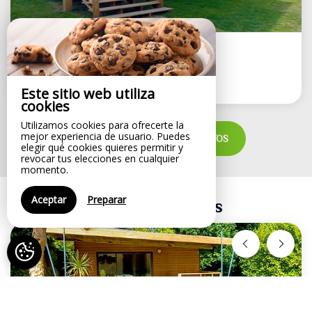
Capacidad máxima:6
Chalet Balia (35m2 -...
del
98€
/noche
Este sitio web utiliza
cookies
Utilizamos cookies para ofrecerte la
mejor experiencia de usuario. Puedes
VER TODOS LOS ALOJAMIENTOS
elegir qué cookies quieres permitir y
revocar tus elecciones en cualquier
momento.
Aceptar
Preparar
Ofertas especiales