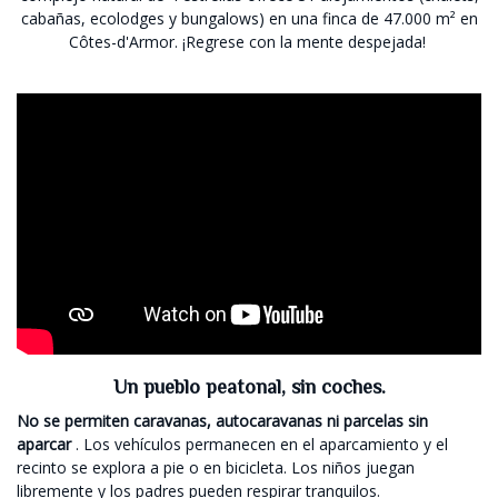
cabañas, ecolodges y bungalows) en una finca de 47.000 m² en
Côtes-d'Armor. ¡Regrese con la mente despejada!
Un pueblo peatonal, sin coches.
No se permiten caravanas, autocaravanas ni parcelas sin
aparcar
. Los vehículos permanecen en el aparcamiento y el
recinto se explora a pie o en bicicleta. Los niños juegan
libremente y los padres pueden respirar tranquilos.