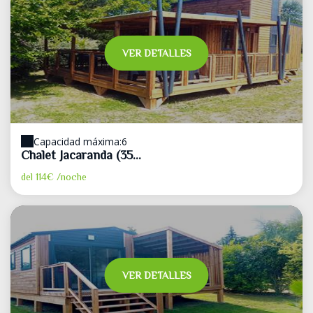
VER DETALLES
Capacidad máxima:6
Chalet Jacaranda (35...
del
114€
/noche
VER DETALLES