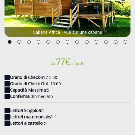
Cabane Africa - Vue sur une cabane
77€
da
/notte
Orario di Check-in :
15:00
Orario di Check Out :
10:00
Capacità Massima:
5
Conferma :
Immediato
Letto/i Singolo/i:
1
Letto/i matrimoniale/i :
1
Letto/i a castello :
1