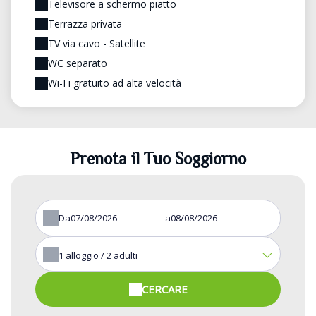
Televisore a schermo piatto
Terrazza privata
TV via cavo - Satellite
WC separato
Wi-Fi gratuito ad alta velocità
Prenota il Tuo Soggiorno
Da
a
1
alloggio /
2
adulti
CERCARE