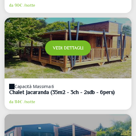
da
90€
/notte
VEDI DETTAGLI
Capacità Massima:6
Chalet Jacaranda (35m2 - 3ch - 2sdb - 6pers)
da
114€
/notte