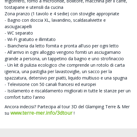
frigorifero, forno a microonde, bollitore, macchina per il caffè,
tostapane e utensili da cucina
Zona pranzo (1 tavolo e 4 sedie) con stoviglie appropriate
- Bagno con doccia XL, lavandino, scaldasalviette e
asciugacapelli
- WC separato
- Wi-Fi gratuito e illimitato
- Biancheria da letto fornita e pronta all'uso per ogni letto
- All'arrivo in ogni alloggio vengono forniti un asciugamano
grande a persona, un tappetino da bagno e uno strofinaccio
- Un kit di pulizia ecologico che comprende un rotolo di carta
igienica, una pastiglia per lavastoviglie, un sacco per la
spazzatura, detersivo per piatti, liquido multiuso e una spugna
- Televisione con 50 canali francesi ed europei
- Isolamento e riscaldamento migliorati in tutte le stanze per un
comfort tutto l'anno
Ancora indecisi? Partecipa al tour 3D del Glamping Terre & Mer
www.terre-mer.info/3dtour
su
!