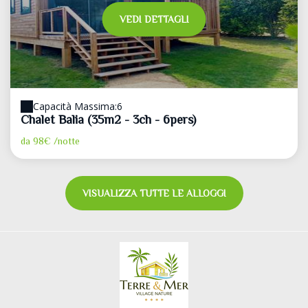
VEDI DETTAGLI
Capacità Massima:6
Chalet Balia (35m2 - 3ch - 6pers)
da
98€
/notte
VISUALIZZA TUTTE LE ALLOGGI