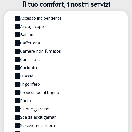
Il tuo comfort, i nostri servizi
Accesso indipendente
Asciugacapelli
Balcone
Caffetteria
Camere non fumatori
Canali locali
Cucinotto
Doccia
Frigorifero
Prodotti per il bagno
Radio
Salone giardino
Scalda asciugamani
Servizio in camera