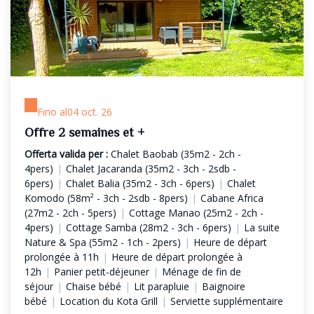
Fino al
04 oct. 26
Offre 2 semaines et +
Offerta valida per :
Chalet Baobab (35m2 - 2ch -
4pers)
|
Chalet Jacaranda (35m2 - 3ch - 2sdb -
6pers)
|
Chalet Balia (35m2 - 3ch - 6pers)
|
Chalet
Komodo (58m² - 3ch - 2sdb - 8pers)
|
Cabane Africa
(27m2 - 2ch - 5pers)
|
Cottage Manao (25m2 - 2ch -
4pers)
|
Cottage Samba (28m2 - 3ch - 6pers)
|
La suite
Nature & Spa (55m2 - 1ch - 2pers)
|
Heure de départ
prolongée à 11h
|
Heure de départ prolongée à
12h
|
Panier petit-déjeuner
|
Ménage de fin de
séjour
|
Chaise bébé
|
Lit parapluie
|
Baignoire
bébé
|
Location du Kota Grill
|
Serviette supplémentaire