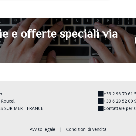
ie e offerte speciali via
er
+33 2 96 70 61 
 Rouxel,
+33 6 29 52 00 
ES SUR MER - FRANCE
Contattare per 
Avviso legale
|
Condizioni di vendita