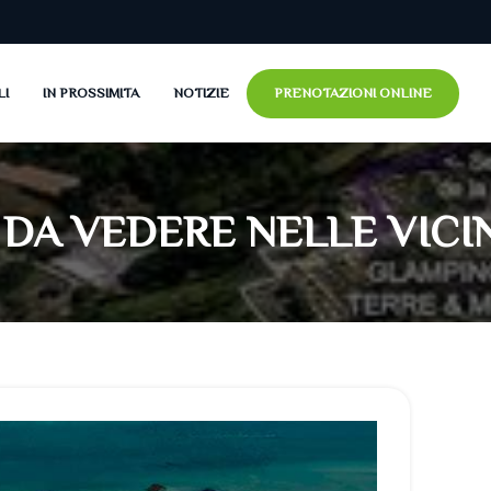
LI
IN PROSSIMITA
NOTIZIE
PRENOTAZIONI ONLINE
- 6pers)
8pers)
rs)
pers)
 DA VEDERE NELLE VICI