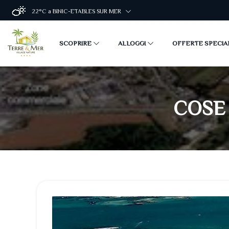
22°C
a BINIC-ETABLES SUR MER
SCOPRIRE
ALLOGGI
OFFERTE SPECIA
Il nostro concetto di glamping
Attività e servizi
Cose da vedere nelle vicinanze
Le nostre azioni ambientali
FAQ - Domande frequenti
Devenir propriétaire
Chalet Baobab (35m2 - 2ch - 4pers)
Chalet Jacaranda (35m2 - 3ch - 2sdb 
Chalet Balia (35m2 - 3ch - 6pers)
Chalet Komodo (58m² - 3ch - 2sdb - 
Ecolodge Manyara (34m2 - 3ch - 6pe
Cabane Africa (27m2 - 2ch - 5pers)
Cottage Samoa (26m2 - 2ch - 4pers)
Cottage Manao (25m2 - 2ch - 4pers)
Cottage Samba (28m2 - 3ch - 6pers)
La suite Nature & Spa (55m2 - 1ch - 2
COSE