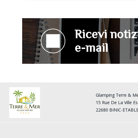
Ricevi notiz
e-mail
Glamping Terre & M
15 Rue De La Ville Es
22680 BINIC-ETABL