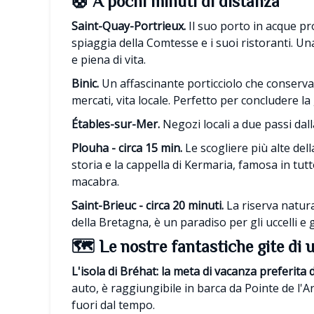
🛟 A pochi minuti di distanza
Saint-Quay-Portrieux.
Il suo porto in acque pro
spiaggia della Comtesse e i suoi ristoranti. Una
e piena di vita.
Binic.
Un affascinante porticciolo che conserva i
mercati, vita locale. Perfetto per concludere la
Étables-sur-Mer.
Negozi locali a due passi dall
Plouha - circa 15 min.
Le scogliere più alte dell
storia e la cappella di Kermaria, famosa in tut
macabra.
Saint-Brieuc - circa 20 minuti.
La riserva natura
della Bretagna, è un paradiso per gli uccelli e g
🗺️ Le nostre fantastiche gite di 
L'isola di Bréhat: la meta di vacanza preferita da
auto, è raggiungibile in barca da Pointe de l'A
fuori dal tempo.