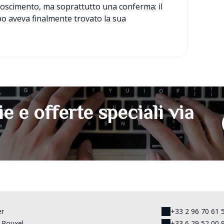
noscimento, ma soprattutto una conferma: il
o aveva finalmente trovato la sua
ie e offerte speciali via
er
+33 2 96 70 61 
 Rouxel,
+33 6 29 52 00 