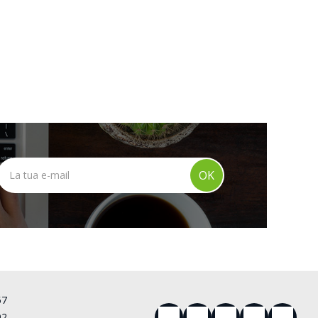
OK
57
92