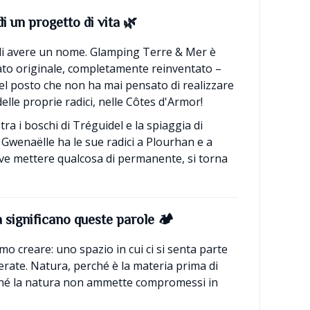
di un progetto di vita
🌿
di avere un nome. Glamping Terre & Mer è
ato originale, completamente reinventato –
l posto che non ha mai pensato di realizzare
elle proprie radici, nelle Côtes d'Armor!
ra i boschi di Tréguidel e la spiaggia di
Gwenaëlle ha le sue radici a Plourhan e a
ve mettere qualcosa di permanente, si torna
a significano queste parole 🏕️
o creare: uno spazio in cui ci si senta parte
erate. Natura, perché è la materia prima di
perché la natura non ammette compromessi in