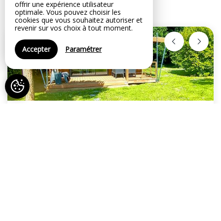
offrir une expérience utilisateur
optimale. Vous pouvez choisir les
Offres spéciales
cookies que vous souhaitez autoriser et
revenir sur vos choix à tout moment.
Accepter
Paramétrer
Jusqu'au
04 oct. 26
Offre 2 semaines et +
Offre valable pour :
Chalet Baobab (35m2 - 2ch -
4pers)
|
Chalet Jacaranda (35m2 - 3ch - 2sdb -
6pers)
|
Chalet Balia (35m2 - 3ch - 6pers)
|
Chalet
Komodo (58m² - 3ch - 2sdb - 8pers)
|
Cabane Africa
(27m2 - 2ch - 5pers)
|
Cottage Manao (25m2 - 2ch -
4pers)
|
Cottage Samba (28m2 - 3ch - 6pers)
|
La suite
Nature & Spa (55m2 - 1ch - 2pers)
|
Heure de départ