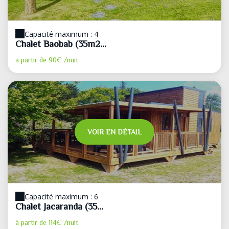
Capacité maximum : 4
Chalet Baobab (35m2...
à partir de
90€
/nuit
VOIR EN DÉTAIL
Capacité maximum : 6
Chalet Jacaranda (35...
à partir de
114€
/nuit