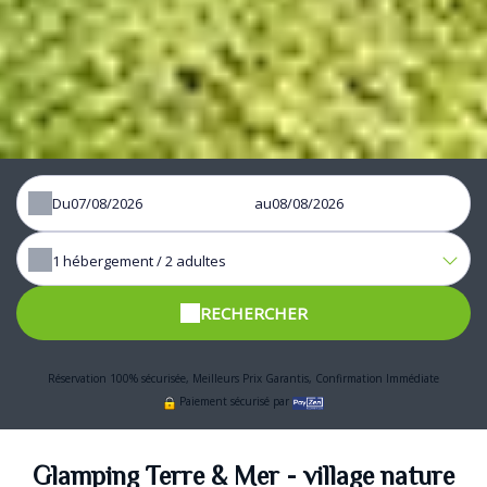
Du
au
1
hébergement /
2
adultes
RECHERCHER
Réservation 100% sécurisée, Meilleurs Prix Garantis, Confirmation Immédiate
Paiement sécurisé par
Glamping Terre & Mer - village nature