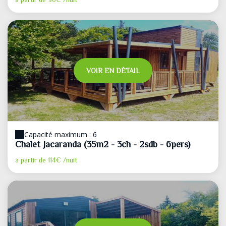
VOIR EN DÉTAIL
Capacité maximum : 6
Chalet Jacaranda (35m2 - 3ch - 2sdb - 6pers)
à partir de
114€
/nuit