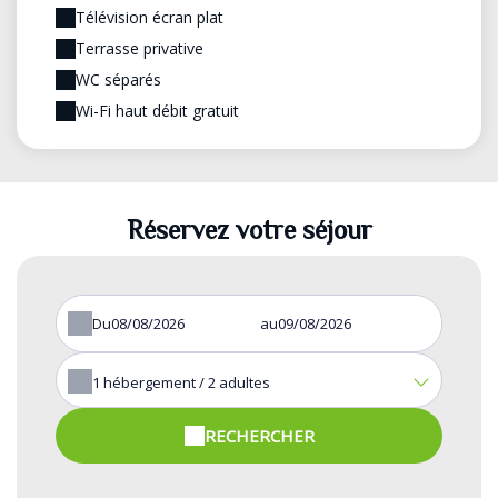
Télévision écran plat
Terrasse privative
WC séparés
Wi-Fi haut débit gratuit
Réservez votre séjour
Du
au
1
hébergement /
2
adultes
RECHERCHER