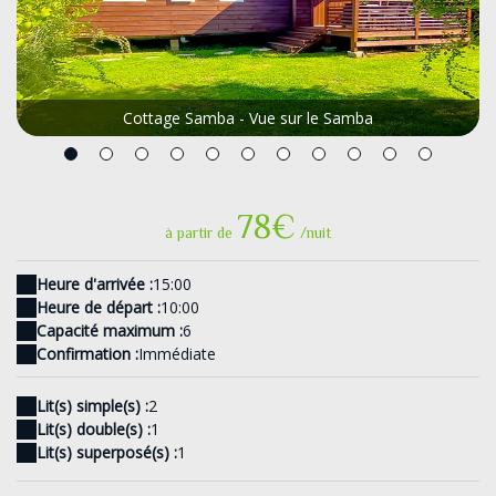
Cottage Samba - Vue sur le Samba
78€
à partir de
/nuit
Heure d'arrivée :
15:00
Heure de départ :
10:00
Capacité maximum :
6
Confirmation :
Immédiate
Lit(s) simple(s) :
2
Lit(s) double(s) :
1
Lit(s) superposé(s) :
1