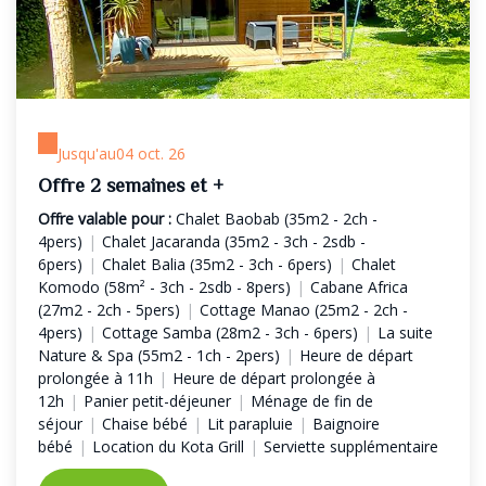
Jusqu'au
04 oct. 26
Offre 2 semaines et +
Offre valable pour :
Chalet Baobab (35m2 - 2ch -
4pers)
|
Chalet Jacaranda (35m2 - 3ch - 2sdb -
6pers)
|
Chalet Balia (35m2 - 3ch - 6pers)
|
Chalet
Komodo (58m² - 3ch - 2sdb - 8pers)
|
Cabane Africa
(27m2 - 2ch - 5pers)
|
Cottage Manao (25m2 - 2ch -
4pers)
|
Cottage Samba (28m2 - 3ch - 6pers)
|
La suite
Nature & Spa (55m2 - 1ch - 2pers)
|
Heure de départ
prolongée à 11h
|
Heure de départ prolongée à
12h
|
Panier petit-déjeuner
|
Ménage de fin de
séjour
|
Chaise bébé
|
Lit parapluie
|
Baignoire
bébé
|
Location du Kota Grill
|
Serviette supplémentaire