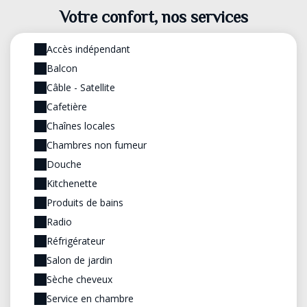
Votre confort, nos services
Accès indépendant
Balcon
Câble - Satellite
Cafetière
Chaînes locales
Chambres non fumeur
Douche
Kitchenette
Produits de bains
Radio
Réfrigérateur
Salon de jardin
Sèche cheveux
Service en chambre